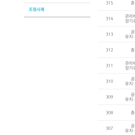
315
혼
조정사례
관리
314
장기
공
313
유지
312
층
관리
311
장기
공
310
유지
공
309
유지
308
층
공
307
유지