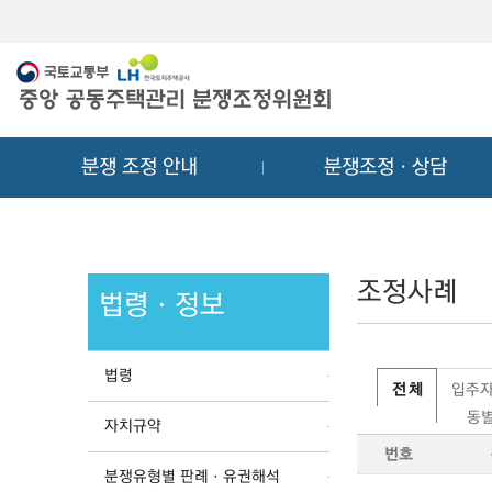
메
컨
뉴
텐
바
츠
로
바
가
로
기
가
분쟁 조정 안내
분쟁조정ㆍ상담
기
조정사례
법령ㆍ정보
법령
전 체
입주자
동별
자치규약
번호
분쟁유형별 판례ㆍ유권해석