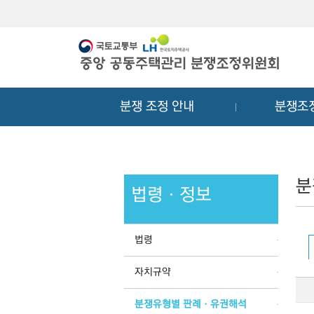
메
컨
뉴
텐
바
츠
로
바
가
로
기
가
분쟁 조정 안내
분쟁조
기
분
법령ㆍ정보
법령
자치규약
분쟁유형별 판례ㆍ유권해석