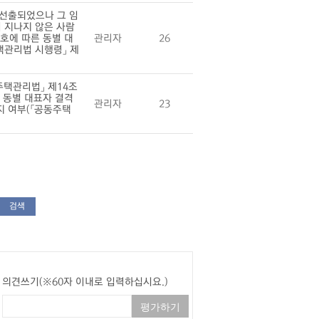
 선출되었으나 그 임
 지나지 않은 사람
호에 따른 동별 대
관리자
26
택관리법 시행령」 제
택관리법」 제14조
른 동별 대표자 결격
관리자
23
지 여부(「공동주택
검색
의견쓰기(※60자 이내로 입력하십시요.)