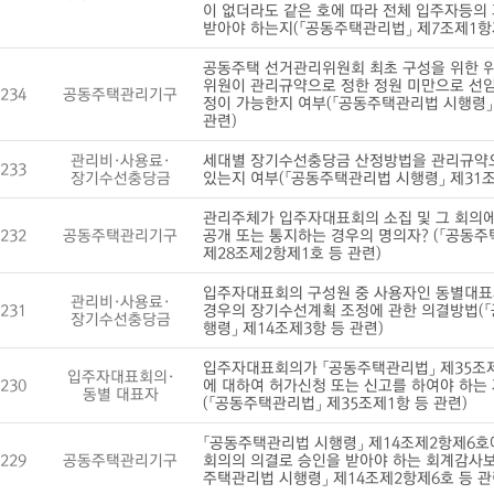
이 없더라도 같은 호에 따라 전체 입주자등의
받아야 하는지(「공동주택관리법」 제7조제1항제
공동주택 선거관리위원회 최초 구성을 위한 
위원이 관리규약으로 정한 정원 미만으로 선임
234
공동주택관리기구
정이 가능한지 여부(「공동주택관리법 시행령」
관련)
관리비·사용료·
세대별 장기수선충당금 산정방법을 관리규약으
233
장기수선충당금
있는지 여부(「공동주택관리법 시행령」 제31조
관리주체가 입주자대표회의 소집 및 그 회의
232
공동주택관리기구
공개 또는 통지하는 경우의 명의자? (「공동
제28조제2항제1호 등 관련)
입주자대표회의 구성원 중 사용자인 동별대표
관리비·사용료·
231
경우의 장기수선계획 조정에 관한 의결방법(
장기수선충당금
행령」 제14조제3항 등 관련)
입주자대표회의가 「공동주택관리법」 제35조제
입주자대표회의·
230
에 대하여 허가신청 또는 신고를 하여야 하는
동별 대표자
(「공동주택관리법」 제35조제1항 등 관련)
「공동주택관리법 시행령」 제14조제2항제6호
229
공동주택관리기구
회의의 의결로 승인을 받아야 하는 회계감사보
주택관리법 시행령」 제14조제2항제6호 등 관