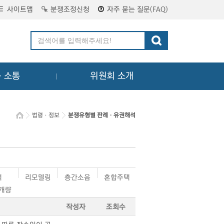
사이트맵
분쟁조정신청
자주 묻는 질문(FAQ)
ㆍ소통
위원회 소개
법령ㆍ정보
분쟁유형별 판례ㆍ유권해석
택
리모델링
층간소음
혼합주택
·개량
작성자
조회수