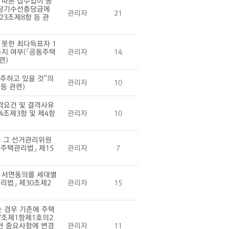
 따른 잡수입이 공
 장기수선충당금에
관리자
21
23조제8항 등 관
못한 최다득표자 1
지 여부(「공동주택
관리자
14
련)
주하고 있을 것”의
관리자
10
등 관련)
격요건 및 결격사유
4조제3항 및 제4항
관리자
10
시 그 선거관리위원
주택관리법」 제15
관리자
7
 서면동의를 세대별
리법」 제30조제2
관리자
15
 경우 기존에 주택
7조제1항제1호의2
던 중요사항에 변경
관리자
11