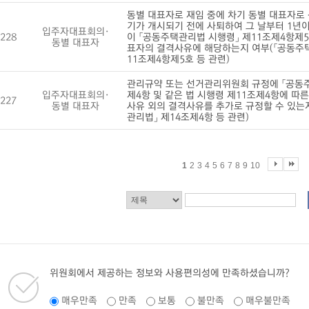
동별 대표자로 재임 중에 차기 동별 대표자로
기가 개시되기 전에 사퇴하여 그 날부터 1년이
입주자대표회의·
228
이 「공동주택관리법 시행령」 제11조제4항제5
동별 대표자
표자의 결격사유에 해당하는지 여부(「공동주
11조제4항제5호 등 관련)
관리규약 또는 선거관리위원회 규정에 「공동주
입주자대표회의·
제4항 및 같은 법 시행령 제11조제4항에 따
227
동별 대표자
사유 외의 결격사유를 추가로 규정할 수 있는
관리법」 제14조제4항 등 관련)
1
2
3
4
5
6
7
8
9
10
위원회에서 제공하는 정보와 사용편의성에 만족하셨습니까?
매우만족
만족
보통
불만족
매우불만족