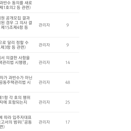
 과반수 동의를 새로
1호의2 등 관련)
위원 공개모집 결과
된 경우 그 의사 결
관리자
9
 제15조제4항 등
로 달리 정할 수
관리자
9
제3항 등 관련)
에서 의결한 사항을
주택관리법 시행령」
관리자
14
자가 과반수가 아닌
「공동주택관리법 시
관리자
48
1항 각 호의 행위
 자에 포함되는지
관리자
25
에 따라 입주자대표
고서의 범위(「공동
관리자
17
련)