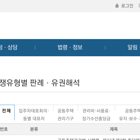
로그인
정ㆍ상담
법령ㆍ정보
알림
쟁유형별 판례ㆍ유권해석
전 체
입주자대표회의·
공동주택
관리비·사용료·
공동주
동별 대표자
관리기구
장기수선충당금
유지·보수
번호
분류
제목