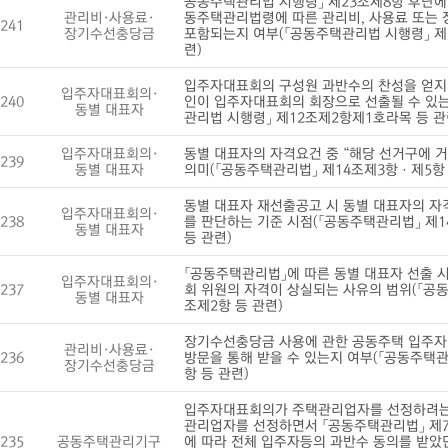
공동주택관리법 시행령」 제23조제8항 후단에
관리비·사용료·
동주택관리법령에 따른 관리비, 사용료 또는
241
장기수선충당금
포함되는지 여부(「공동주택관리법 시행령」 제
련)
입주자대표회의 구성원 과반수의 찬성을 얻지 
입주자대표회의·
240
인이 입주자대표회의 회장으로 선출될 수 있는
동별 대표자
관리법 시행령」 제12조제2항제1호라목 등 관
입주자대표회의·
동별 대표자의 자격요건 중 “해당 선거구에 거
239
동별 대표자
의미(「공동주택관리법」 제14조제3항ㆍ제5항 
동별 대표자 재선출공고 시 동별 대표자의 자
입주자대표회의·
238
를 판단하는 기준 시점(「공동주택관리법」 제1
동별 대표자
등 관련)
「공동주택관리법」에 따른 동별 대표자 선출 
입주자대표회의·
237
회 위원의 자격이 상실되는 사유의 범위(「공동
동별 대표자
조제2항 등 관련)
장기수선충당금 사용에 관한 공동주택 입주자
관리비·사용료·
236
방문을 통해 받을 수 있는지 여부(「공동주택관
장기수선충당금
항 등 관련)
입주자대표회의가 주택관리업자를 선정하려는
관리업자를 선정하면서 「공동주택관리법」 제
235
공동주택관리기구
에 따라 전체 입주자등의 과반수 동의를 받았