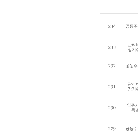
234
공동주
관리
233
장기
232
공동주
관리
231
장기
입주자
230
동
229
공동주