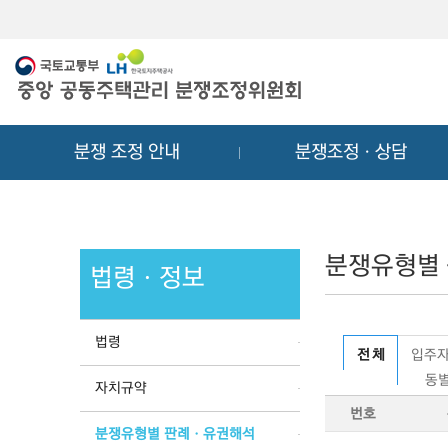
메
컨
뉴
텐
바
츠
로
바
가
로
기
가
분쟁 조정 안내
분쟁조정ㆍ상담
기
분쟁유형별
법령ㆍ정보
법령
전 체
입주자
동별
자치규약
번호
분쟁유형별 판례ㆍ유권해석