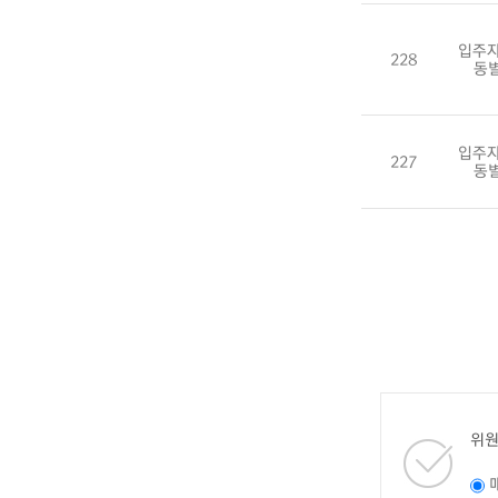
입주자
228
동
입주자
227
동
위원