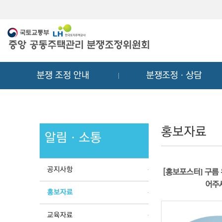
메
컨
뉴
텐
바
츠
로
바
가
로
기
가
분쟁 조정 안내
분쟁조정ㆍ상담
기
홍보자료
알림ㆍ소통
공지사항
[홍보포스터] 구름 
어주
홍보자료
교육자료