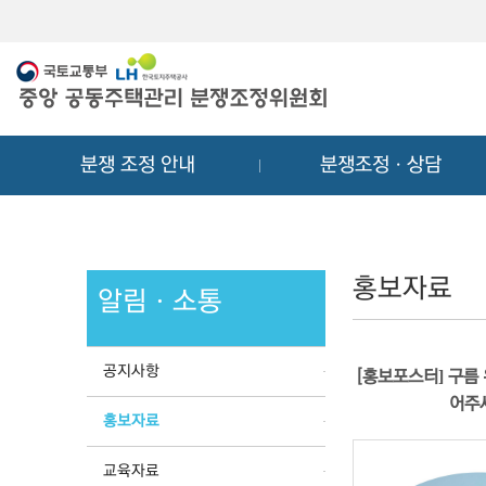
메
컨
뉴
텐
바
츠
로
바
가
로
기
가
분쟁 조정 안내
분쟁조정ㆍ상담
기
홍보자료
알림ㆍ소통
공지사항
[홍보포스터] 구름 
어주
홍보자료
교육자료