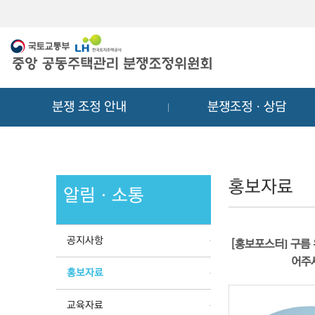
메
컨
뉴
텐
바
츠
로
바
가
로
기
가
분쟁 조정 안내
분쟁조정ㆍ상담
기
홍보자료
알림ㆍ소통
공지사항
[홍보포스터] 구름 
어주
홍보자료
교육자료