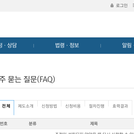
로그인
정ㆍ상담
법령ㆍ정보
알림
주 묻는 질문(FAQ)
전 체
제도소개
신청방법
신청비용
절차진행
효력결과
번호
분류
제목