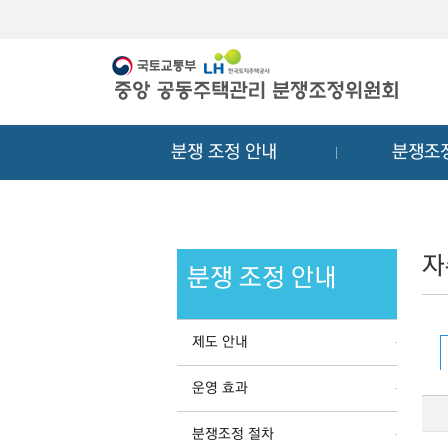
메
컨
뉴
텐
바
츠
로
바
가
로
기
가
분쟁 조정 안내
분쟁조
기
자
분쟁 조정 안내
제도 안내
운영 효과
분쟁조정 절차