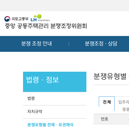
메
컨
뉴
텐
바
츠
로
바
가
로
기
가
분쟁 조정 안내
분쟁조정ㆍ상담
기
분쟁유형별
법령ㆍ정보
법령
전 체
입주자
동별
자치규약
번호
분쟁유형별 판례ㆍ유권해석