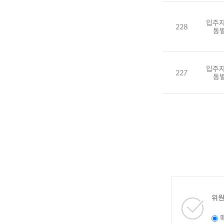
입주자
228
동
입주자
227
동
위원