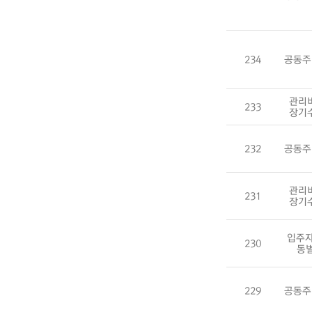
234
공동주
관리
233
장기
232
공동주
관리
231
장기
입주자
230
동
229
공동주