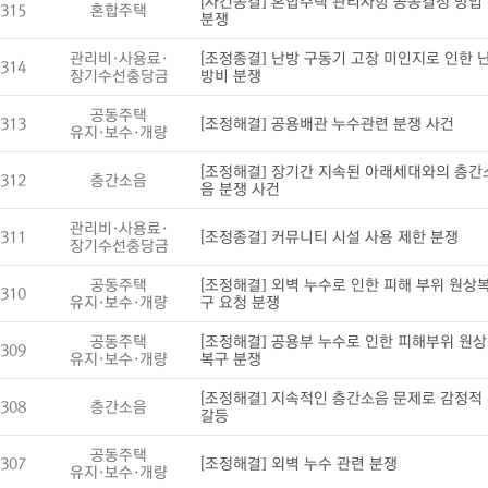
[사건종결] 혼합주택 관리사항 공동결정 방법
315
혼합주택
분쟁
관리비·사용료·
[조정종결] 난방 구동기 고장 미인지로 인한 
314
장기수선충당금
방비 분쟁
공동주택
313
[조정해결] 공용배관 누수관련 분쟁 사건
유지·보수·개량
[조정해결] 장기간 지속된 아래세대와의 층간
312
층간소음
음 분쟁 사건
관리비·사용료·
311
[조정종결] 커뮤니티 시설 사용 제한 분쟁
장기수선충당금
공동주택
[조정해결] 외벽 누수로 인한 피해 부위 원상
310
유지·보수·개량
구 요청 분쟁
공동주택
[조정해결] 공용부 누수로 인한 피해부위 원상
309
유지·보수·개량
복구 분쟁
[조정해결] 지속적인 층간소음 문제로 감정적
308
층간소음
갈등
공동주택
307
[조정해결] 외벽 누수 관련 분쟁
유지·보수·개량