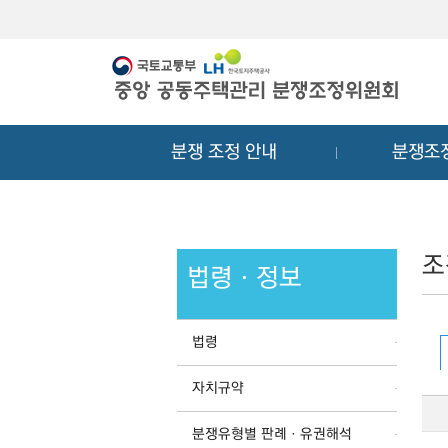
메
컨
뉴
텐
바
츠
로
바
가
로
기
가
분쟁 조정 안내
분쟁조
기
조
법령ㆍ정보
법령
자치규약
분쟁유형별 판례ㆍ유권해석