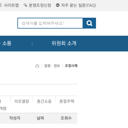
사이트맵
분쟁조정신청
자주 묻는 질문(FAQ)
ㆍ소통
위원회 소개
법령ㆍ정보
조정사례
택
리모델링
층간소음
혼합주택
·개량
작성자
날짜
조회수