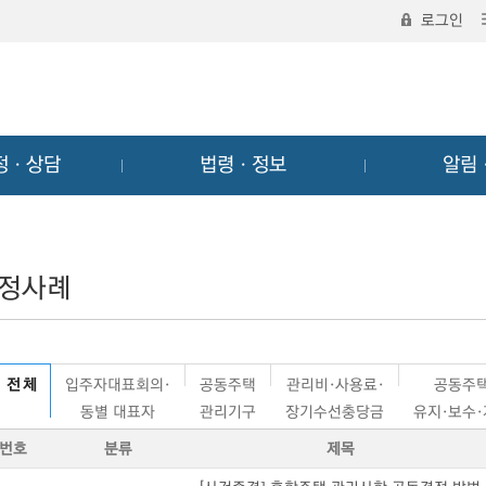
로그인
정ㆍ상담
법령ㆍ정보
알림
정사례
전 체
입주자대표회의·
공동주택
관리비·사용료·
공동주
동별 대표자
관리기구
장기수선충당금
유지·보수
번호
분류
제목