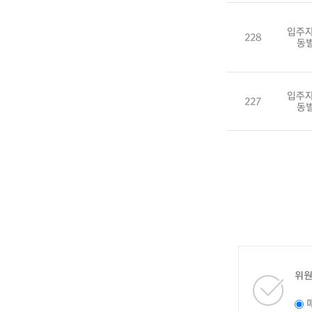
입주자
228
동
입주자
227
동
위원