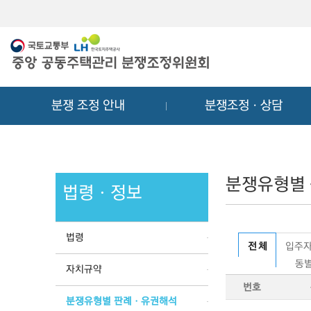
메
컨
뉴
텐
바
츠
로
바
가
로
기
가
분쟁 조정 안내
분쟁조정ㆍ상담
기
분쟁유형별
법령ㆍ정보
법령
전 체
입주자
동별
자치규약
번호
분쟁유형별 판례ㆍ유권해석