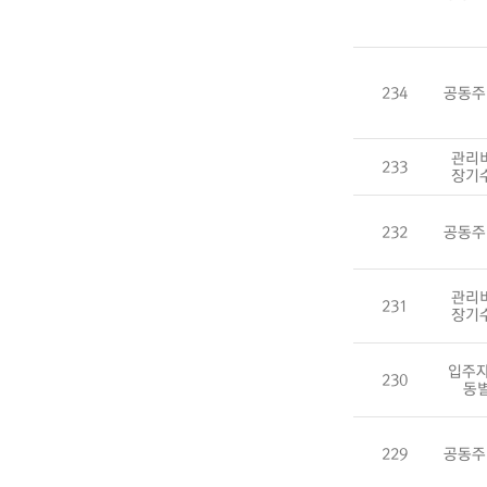
234
공동주
관리
233
장기
232
공동주
관리
231
장기
입주자
230
동
229
공동주