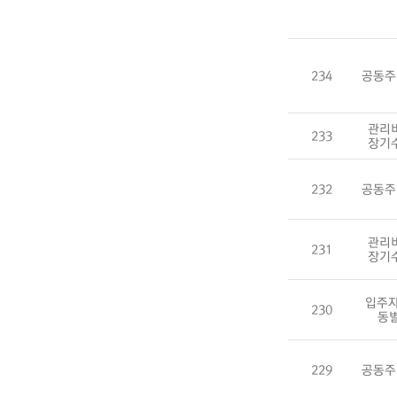
234
공동주
관리
233
장기
232
공동주
관리
231
장기
입주자
230
동
229
공동주