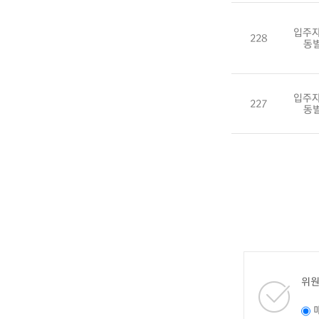
입주자
228
동
입주자
227
동
위원