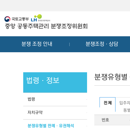
메
컨
뉴
텐
바
츠
로
바
가
로
기
가
분쟁 조정 안내
분쟁조정ㆍ상담
기
분쟁유형별
법령ㆍ정보
법령
전 체
입주자
동별
자치규약
번호
분쟁유형별 판례ㆍ유권해석