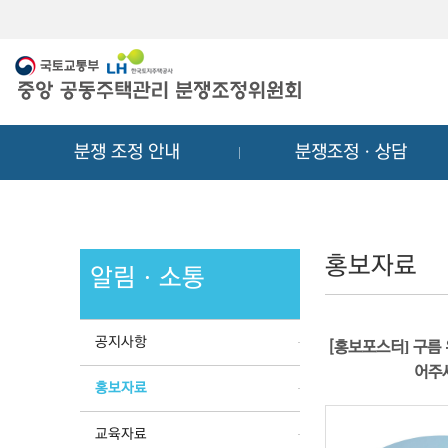
메
컨
뉴
텐
바
츠
로
바
가
로
기
가
분쟁 조정 안내
분쟁조정ㆍ상담
기
홍보자료
알림ㆍ소통
공지사항
[홍보포스터] 구름 
어주
홍보자료
교육자료