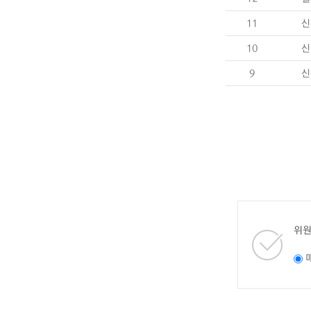
11
신
10
신
9
신
위원