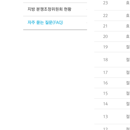
23
효
지방 분쟁조정위원회 현황
22
효
자주 묻는 질문(FAQ)
21
효
20
효
19
절
18
절
17
절
16
절
15
절
14
절
13
절
12
절