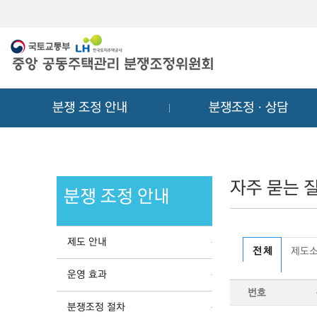
메
컨
뉴
텐
바
츠
로
바
가
로
기
가
분쟁 조정 안내
분쟁조정ㆍ상담
기
자주 묻는 질
분쟁 조정 안내
제도 안내
전 체
제도
운영 효과
번호
분쟁조정 절차