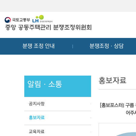
메
컨
뉴
텐
바
츠
로
바
가
로
기
가
분쟁 조정 안내
분쟁조정ㆍ상담
기
홍보자료
알림ㆍ소통
공지사항
[홍보포스터] 구름 
어주
홍보자료
교육자료