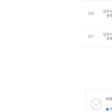
입주자
228
동
입주자
227
동
위원