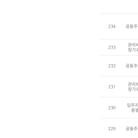
234
공동주
관리
233
장기
232
공동주
관리
231
장기
입주자
230
동
229
공동주