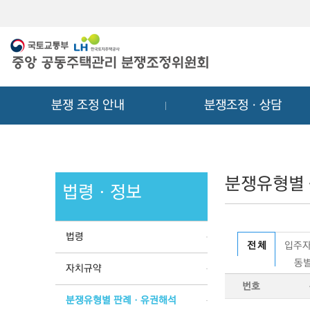
메
컨
뉴
텐
바
츠
로
바
가
로
기
가
분쟁 조정 안내
분쟁조정ㆍ상담
기
분쟁유형별
법령ㆍ정보
법령
전 체
입주자
동별
자치규약
번호
분쟁유형별 판례ㆍ유권해석