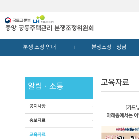
메
컨
뉴
텐
바
츠
로
바
가
로
기
가
분쟁 조정 안내
분쟁조정ㆍ상담
기
교육자료
알림ㆍ소통
공지사항
[카드뉴
아래층에서는 어
홍보자료
교육자료