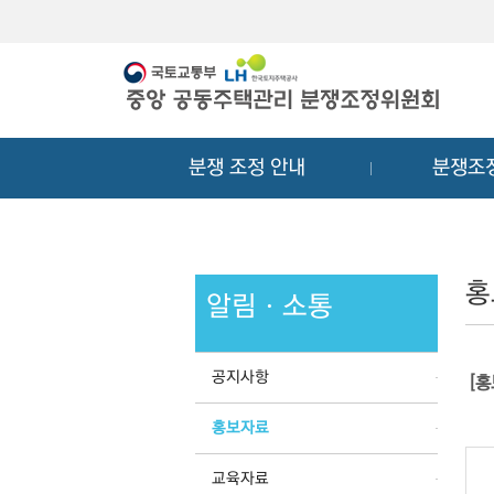
메
컨
뉴
텐
바
츠
로
바
가
로
기
가
분쟁 조정 안내
분쟁조
기
홍
알림ㆍ소통
공지사항
[
홍보자료
교육자료