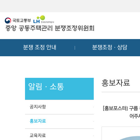
메
컨
뉴
텐
바
츠
로
바
가
로
기
가
분쟁 조정 안내
분쟁조정ㆍ상담
기
홍보자료
알림ㆍ소통
공지사항
[홍보포스터] 구름 
어주
홍보자료
교육자료