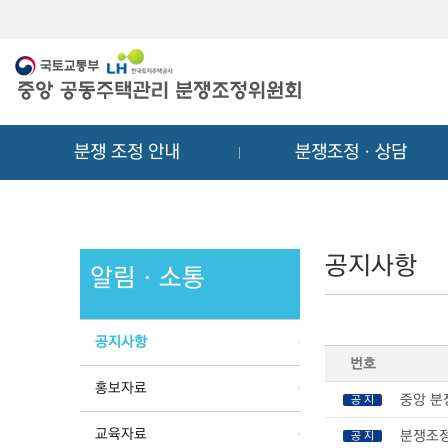
메
컨
뉴
텐
바
츠
로
바
가
로
기
가
분쟁 조정 안내
분쟁조정ㆍ상담
기
공지사항
알림ㆍ소통
공지사항
번호
홍보자료
중앙 분
공 지
교육자료
분쟁조정
공 지