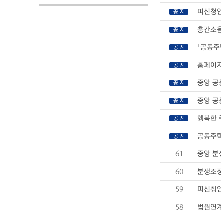
피신청인
공 지
층간소음
공 지
「공동주
공 지
홈페이지
공 지
중앙 공
공 지
중앙 공
공 지
행복한 
공 지
공동주택
공 지
61
중앙 분
60
분쟁조정
59
피신청인
58
법원연계