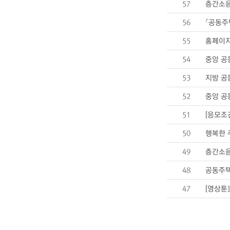
57
층간소음
56
「공동주
55
홈페이지
54
중앙 공
53
지방 공
52
중앙 공
51
[응모조
50
행복한 
49
층간소음
48
공동주택
47
[영상툰