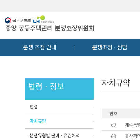
메
컨
뉴
텐
바
츠
로
바
가
로
기
가
분쟁 조정 안내
분쟁조정ㆍ상담
기
자치규약
법령ㆍ정보
법령
번호
자치규약
69
제주특별
분쟁유형별 판례ㆍ유권해석
68
울산광역