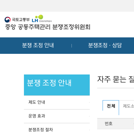
메
컨
뉴
텐
바
츠
로
바
가
로
기
가
분쟁 조정 안내
분쟁조정ㆍ상담
기
자주 묻는 질
분쟁 조정 안내
제도 안내
전 체
제도
운영 효과
번호
분쟁조정 절차