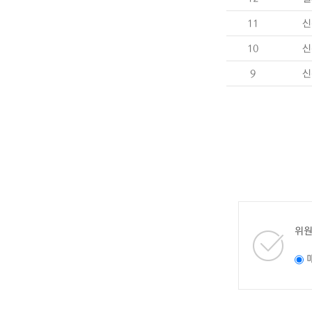
11
신
10
신
9
신
위원