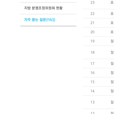
23
효
지방 분쟁조정위원회 현황
22
효
자주 묻는 질문(FAQ)
21
효
20
효
19
절
18
절
17
절
16
절
15
절
14
절
13
절
12
절