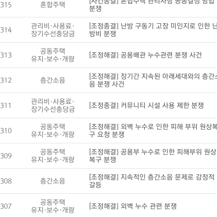
[사건종결] 혼합주택 관리사항 공동결정 방법
315
혼합주택
분쟁
관리비·사용료·
[조정종결] 난방 구동기 고장 미인지로 인한 
314
장기수선충당금
방비 분쟁
공동주택
313
[조정해결] 공용배관 누수관련 분쟁 사건
유지·보수·개량
[조정해결] 장기간 지속된 아래세대와의 층간
312
층간소음
음 분쟁 사건
관리비·사용료·
311
[조정종결] 커뮤니티 시설 사용 제한 분쟁
장기수선충당금
공동주택
[조정해결] 외벽 누수로 인한 피해 부위 원상
310
유지·보수·개량
구 요청 분쟁
공동주택
[조정해결] 공용부 누수로 인한 피해부위 원상
309
유지·보수·개량
복구 분쟁
[조정해결] 지속적인 층간소음 문제로 감정적
308
층간소음
갈등
공동주택
307
[조정해결] 외벽 누수 관련 분쟁
유지·보수·개량