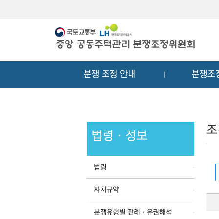
메
컨
뉴
텐
바
츠
로
바
가
로
기
가
분쟁 조정 안내
분쟁조
기
조
법령ㆍ정보
법령
자치규약
분쟁유형별 판례ㆍ유권해석