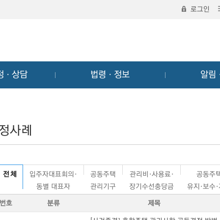
로그인
정ㆍ상담
법령ㆍ정보
알림
정사례
전 체
입주자대표회의·
공동주택
관리비·사용료·
공동주
동별 대표자
관리기구
장기수선충당금
유지·보수
번호
분류
제목