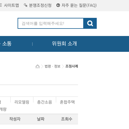
사이트맵
분쟁조정신청
자주 묻는 질문(FAQ)
ㆍ소통
위원회 소개
법령ㆍ정보
조정사례
택
리모델링
층간소음
혼합주택
·개량
작성자
날짜
조회수