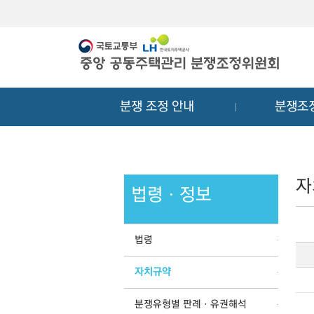
메
컨
뉴
텐
바
츠
로
바
가
로
기
가
분쟁 조정 안내
분쟁조
기
자
법령ㆍ정보
법령
자치규약
분쟁유형별 판례ㆍ유권해석