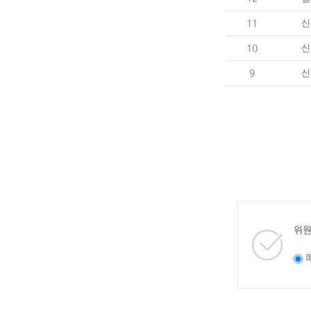
11
신
10
신
9
신
위원