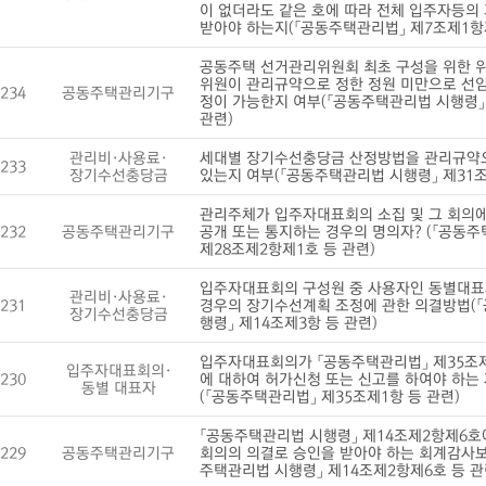
이 없더라도 같은 호에 따라 전체 입주자등의
받아야 하는지(「공동주택관리법」 제7조제1항제
공동주택 선거관리위원회 최초 구성을 위한 
위원이 관리규약으로 정한 정원 미만으로 선임
234
공동주택관리기구
정이 가능한지 여부(「공동주택관리법 시행령」
관련)
관리비·사용료·
세대별 장기수선충당금 산정방법을 관리규약으
233
장기수선충당금
있는지 여부(「공동주택관리법 시행령」 제31조
관리주체가 입주자대표회의 소집 및 그 회의
232
공동주택관리기구
공개 또는 통지하는 경우의 명의자? (「공동
제28조제2항제1호 등 관련)
입주자대표회의 구성원 중 사용자인 동별대표
관리비·사용료·
231
경우의 장기수선계획 조정에 관한 의결방법(
장기수선충당금
행령」 제14조제3항 등 관련)
입주자대표회의가 「공동주택관리법」 제35조제
입주자대표회의·
230
에 대하여 허가신청 또는 신고를 하여야 하는
동별 대표자
(「공동주택관리법」 제35조제1항 등 관련)
「공동주택관리법 시행령」 제14조제2항제6호
229
공동주택관리기구
회의의 의결로 승인을 받아야 하는 회계감사보
주택관리법 시행령」 제14조제2항제6호 등 관