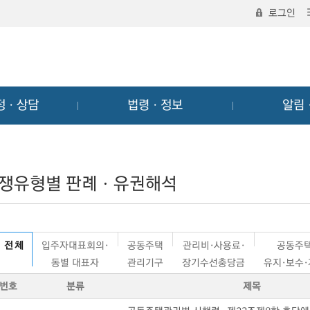
로그인
정ㆍ상담
법령ㆍ정보
알림
쟁유형별 판례ㆍ유권해석
전 체
입주자대표회의·
공동주택
관리비·사용료·
공동주
동별 대표자
관리기구
장기수선충당금
유지·보수
번호
분류
제목