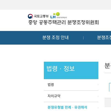
메
컨
뉴
텐
바
츠
로
바
가
로
기
가
분쟁 조정 안내
분쟁조
기
분
법령ㆍ정보
법령
자치규약
분쟁유형별 판례ㆍ유권해석