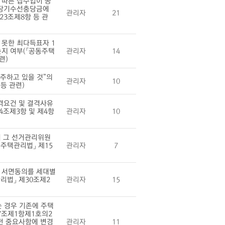
 따른 잡수입이 공
 장기수선충당금에
관리자
21
23조제8항 등 관
못한 최다득표자 1
지 여부(「공동주택
관리자
14
련)
주하고 있을 것”의
관리자
10
등 관련)
격요건 및 결격사유
4조제3항 및 제4항
관리자
10
시 그 선거관리위원
주택관리법」 제15
관리자
7
 서면동의를 세대별
리법」 제30조제2
관리자
15
 경우 기존에 주택
7조제1항제1호의2
던 중요사항에 변경
관리자
11