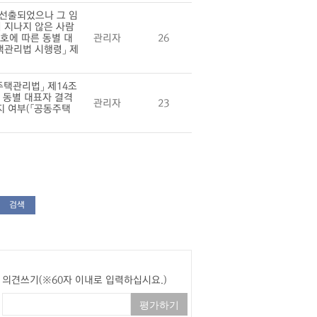
 선출되었으나 그 임
 지나지 않은 사람
호에 따른 동별 대
관리자
26
택관리법 시행령」 제
택관리법」 제14조
른 동별 대표자 결격
관리자
23
지 여부(「공동주택
검색
의견쓰기(※60자 이내로 입력하십시요.)