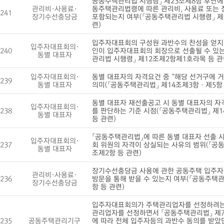
공동주택관리법 시행령」 제23조제8항 후단에
관리비·사용료·
동주택관리법령에 따른 관리비, 사용료 또는
241
장기수선충당금
포함되는지 여부(「공동주택관리법 시행령」 제
련)
입주자대표회의 구성원 과반수의 찬성을 얻지 
입주자대표회의·
240
인이 입주자대표회의 회장으로 선출될 수 있는
동별 대표자
관리법 시행령」 제12조제2항제1호라목 등 관
입주자대표회의·
동별 대표자의 자격요건 중 “해당 선거구에 거
239
동별 대표자
의미(「공동주택관리법」 제14조제3항ㆍ제5항 
동별 대표자 재선출공고 시 동별 대표자의 자
입주자대표회의·
238
를 판단하는 기준 시점(「공동주택관리법」 제1
동별 대표자
등 관련)
「공동주택관리법」에 따른 동별 대표자 선출 
입주자대표회의·
237
회 위원의 자격이 상실되는 사유의 범위(「공동
동별 대표자
조제2항 등 관련)
장기수선충당금 사용에 관한 공동주택 입주자
관리비·사용료·
236
방문을 통해 받을 수 있는지 여부(「공동주택관
장기수선충당금
항 등 관련)
입주자대표회의가 주택관리업자를 선정하려는
관리업자를 선정하면서 「공동주택관리법」 제
235
공동주택관리기구
에 따라 전체 입주자등의 과반수 동의를 받았