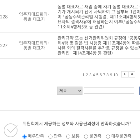
동별 대표자로 재임 중에 차기 동별 대표자로
기가 개시되기 전에 사퇴하여 그 날부터 1년이
입주자대표회의·
228
이 「공동주택관리법 시행령」 제11조제4항제5
동별 대표자
표자의 결격사유에 해당하는지 여부(「공동주
11조제4항제5호 등 관련)
관리규약 또는 선거관리위원회 규정에 「공동주
입주자대표회의·
제4항 및 같은 법 시행령 제11조제4항에 따
227
동별 대표자
사유 외의 결격사유를 추가로 규정할 수 있는
관리법」 제14조제4항 등 관련)
1
2
3
4
5
6
7
8
9
10
위원회에서 제공하는 정보와 사용편의성에 만족하셨습니까?
매우만족
만족
보통
불만족
매우불만족