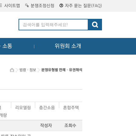
사이트맵
분쟁조정신청
자주 묻는 질문(FAQ)
ㆍ소통
위원회 소개
법령ㆍ정보
분쟁유형별 판례ㆍ유권해석
택
리모델링
층간소음
혼합주택
·개량
작성자
조회수