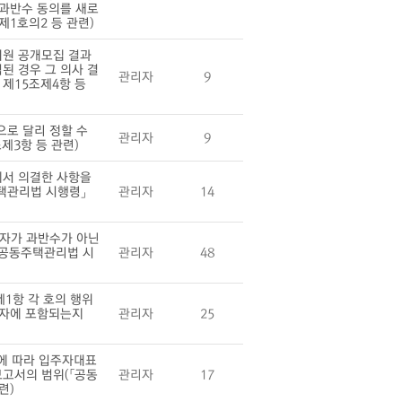
 과반수 동의를 새로
1호의2 등 관련)
위원 공개모집 결과
된 경우 그 의사 결
관리자
9
 제15조제4항 등
로 달리 정할 수
관리자
9
제3항 등 관련)
에서 의결한 사항을
주택관리법 시행령」
관리자
14
자가 과반수가 아닌
「공동주택관리법 시
관리자
48
1항 각 호의 행위
 자에 포함되는지
관리자
25
에 따라 입주자대표
고서의 범위(「공동
관리자
17
련)