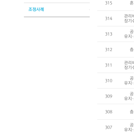
315
혼
조정사례
관리
314
장기
공
313
유지
312
층
관리
311
장기
공
310
유지
공
309
유지
308
층
공
307
유지