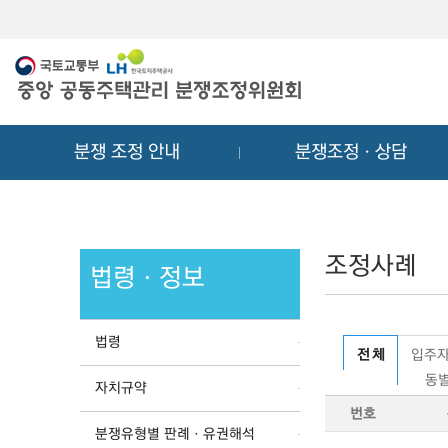
메
컨
뉴
텐
바
츠
로
바
가
로
기
가
분쟁 조정 안내
분쟁조정ㆍ상담
기
조정사례
법령ㆍ정보
법령
전 체
입주자
동별
자치규약
번호
분쟁유형별 판례ㆍ유권해석