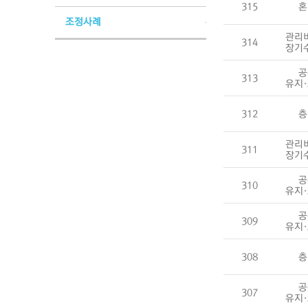
315
혼
조정사례
관리
314
장기
공
313
유지
312
층
관리
311
장기
공
310
유지
공
309
유지
308
층
공
307
유지