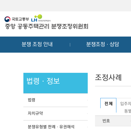
메
컨
뉴
텐
바
츠
로
바
가
로
기
가
분쟁 조정 안내
분쟁조정ㆍ상담
기
조정사례
법령ㆍ정보
법령
전 체
입주자
동별
자치규약
번호
분쟁유형별 판례ㆍ유권해석