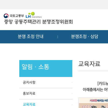
메
컨
뉴
텐
바
츠
로
바
가
로
기
가
분쟁 조정 안내
분쟁조정ㆍ상담
기
교육자료
알림ㆍ소통
공지사항
[카드뉴
아래층에서는 어
홍보자료
교육자료