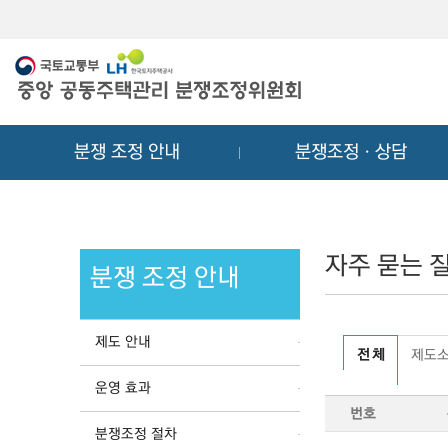
메
컨
뉴
텐
바
츠
로
바
가
로
기
가
분쟁 조정 안내
분쟁조정ㆍ상담
기
자주 묻는 질
분쟁 조정 안내
제도 안내
전 체
제도
운영 효과
번호
분쟁조정 절차