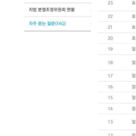
23
효
지방 분쟁조정위원회 현황
22
효
자주 묻는 질문(FAQ)
21
효
20
효
19
절
18
절
17
절
16
절
15
절
14
절
13
절
12
절