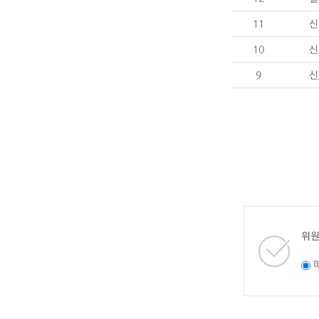
11
신
10
신
9
신
위원