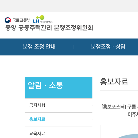
메
컨
뉴
텐
바
츠
로
바
가
로
기
가
분쟁 조정 안내
분쟁조정ㆍ상담
기
홍보자료
알림ㆍ소통
공지사항
[홍보포스터] 구름 
어주
홍보자료
교육자료