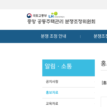
메
컨
뉴
텐
바
츠
로
바
가
로
기
가
분쟁 조정 안내
분쟁조
기
홍
알림ㆍ소통
공지사항
[
홍보자료
교육자료