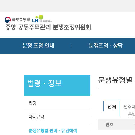
메
컨
뉴
텐
바
츠
로
바
가
로
기
가
분쟁 조정 안내
분쟁조정ㆍ상담
기
분쟁유형별
법령ㆍ정보
법령
전 체
입주자
동별
자치규약
번호
분쟁유형별 판례ㆍ유권해석