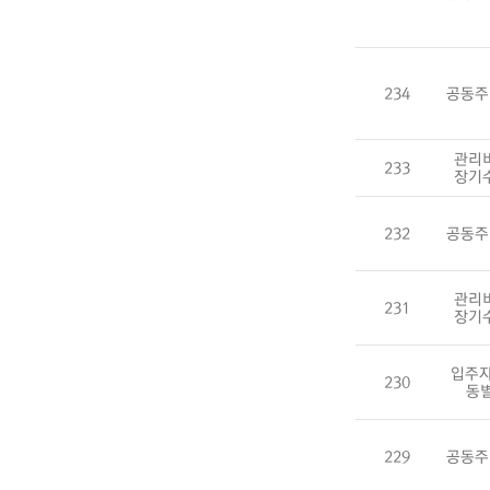
234
공동주
관리
233
장기
232
공동주
관리
231
장기
입주자
230
동
229
공동주