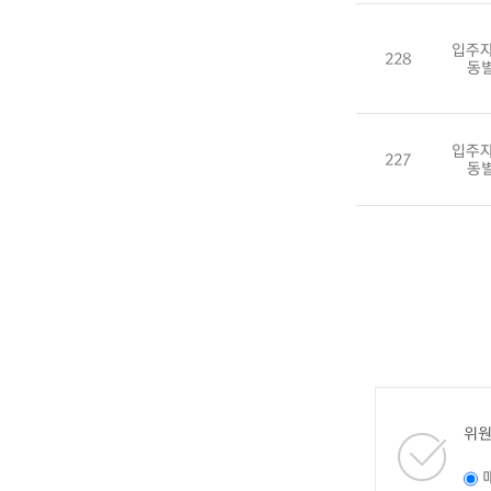
입주자
228
동
입주자
227
동
위원