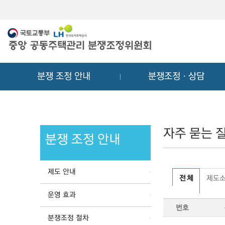
메
컨
뉴
텐
바
츠
로
바
가
로
기
가
분쟁 조정 안내
분쟁조정ㆍ상담
기
자주 묻는 질
분쟁 조정 안내
제도 안내
전 체
제도
운영 효과
번호
분쟁조정 절차