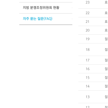
23
효
지방 분쟁조정위원회 현황
22
효
자주 묻는 질문(FAQ)
21
효
20
효
19
절
18
절
17
절
16
절
15
절
14
절
13
절
12
절