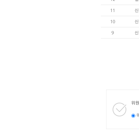
11
신
10
신
9
신
위원