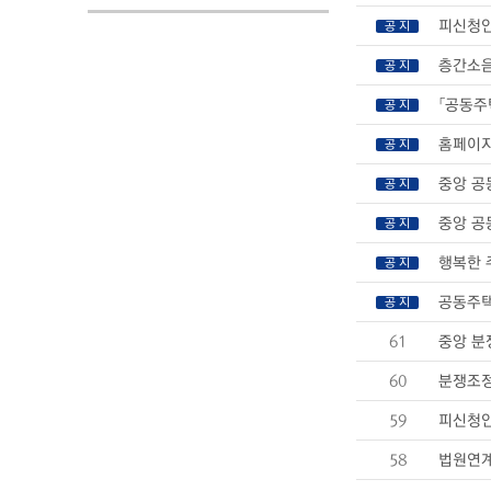
피신청인
공 지
층간소음
공 지
「공동주
공 지
홈페이지
공 지
중앙 공
공 지
중앙 공
공 지
행복한 
공 지
공동주택
공 지
61
중앙 분
60
분쟁조정
59
피신청인
58
법원연계