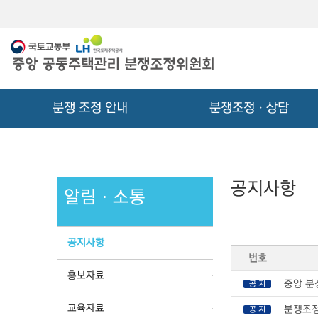
메
컨
뉴
텐
바
츠
로
바
가
로
기
가
분쟁 조정 안내
분쟁조정ㆍ상담
기
공지사항
알림ㆍ소통
공지사항
번호
홍보자료
중앙 분
공 지
교육자료
분쟁조정
공 지