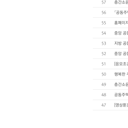
57
층간소음
56
「공동주
55
홈페이지
54
중앙 공
53
지방 공
52
중앙 공
51
[응모조
50
행복한 
49
층간소음
48
공동주택
47
[영상툰