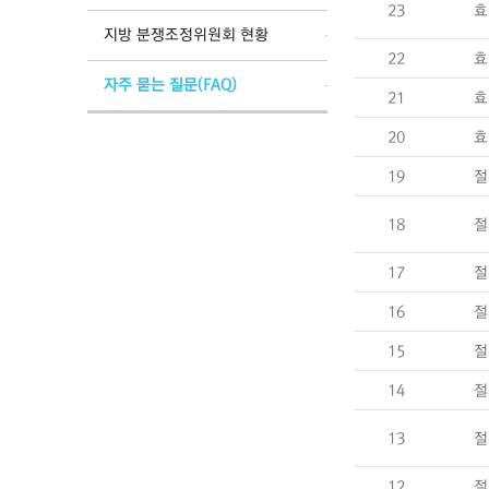
23
효
지방 분쟁조정위원회 현황
22
효
자주 묻는 질문(FAQ)
21
효
20
효
19
절
18
절
17
절
16
절
15
절
14
절
13
절
12
절