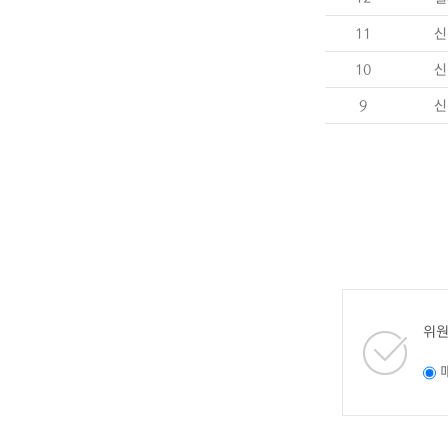
11
신
10
신
9
신
위원