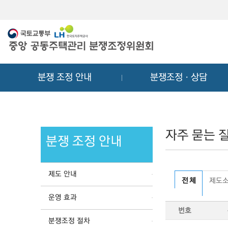
메
컨
뉴
텐
바
츠
로
바
가
로
기
가
분쟁 조정 안내
분쟁조정ㆍ상담
기
자주 묻는 질
분쟁 조정 안내
제도 안내
전 체
제도
운영 효과
번호
분쟁조정 절차