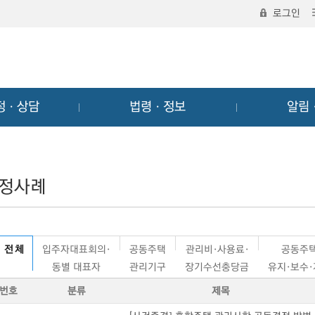
로그인
정ㆍ상담
법령ㆍ정보
알림
정사례
전 체
입주자대표회의·
공동주택
관리비·사용료·
공동주
동별 대표자
관리기구
장기수선충당금
유지·보수
번호
분류
제목