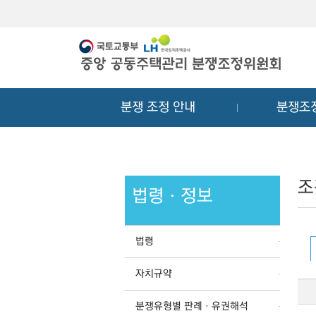
메
컨
뉴
텐
바
츠
로
바
가
로
기
가
분쟁 조정 안내
분쟁조
기
조
법령ㆍ정보
법령
자치규약
분쟁유형별 판례ㆍ유권해석