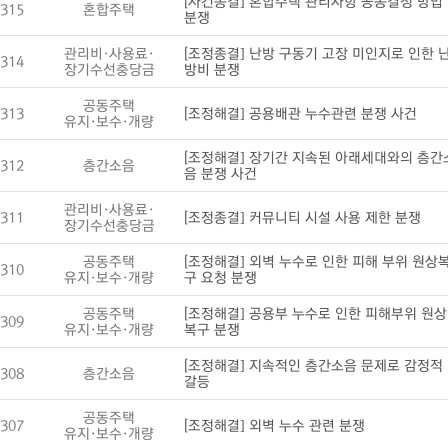
[사건종결] 혼합주택 관리사항 공동결정 방법
315
혼합주택
분쟁
관리비·사용료·
[조정종결] 난방 구동기 고장 미인지로 인한 
314
장기수선충당금
방비 분쟁
공동주택
313
[조정해결] 공용배관 누수관련 분쟁 사건
유지·보수·개량
[조정해결] 장기간 지속된 아래세대와의 층간
312
층간소음
음 분쟁 사건
관리비·사용료·
311
[조정종결] 커뮤니티 시설 사용 제한 분쟁
장기수선충당금
공동주택
[조정해결] 외벽 누수로 인한 피해 부위 원상
310
유지·보수·개량
구 요청 분쟁
공동주택
[조정해결] 공용부 누수로 인한 피해부위 원상
309
유지·보수·개량
복구 분쟁
[조정해결] 지속적인 층간소음 문제로 감정적
308
층간소음
갈등
공동주택
307
[조정해결] 외벽 누수 관련 분쟁
유지·보수·개량