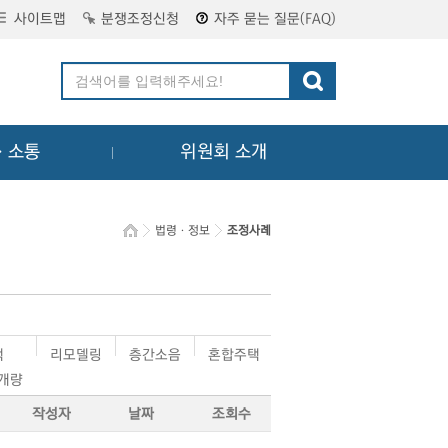
사이트맵
분쟁조정신청
자주 묻는 질문(FAQ)
ㆍ소통
위원회 소개
법령ㆍ정보
조정사례
택
리모델링
층간소음
혼합주택
·개량
작성자
날짜
조회수