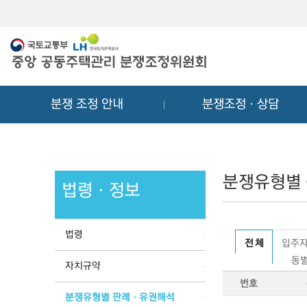
메
컨
뉴
텐
바
츠
로
바
가
로
기
가
분쟁 조정 안내
분쟁조정ㆍ상담
기
분쟁유형별
법령ㆍ정보
법령
전 체
입주자
동별
자치규약
번호
분쟁유형별 판례ㆍ유권해석