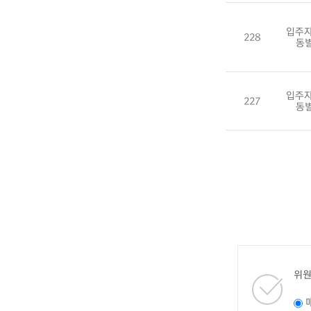
입주자
228
동
입주자
227
동
위원