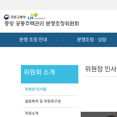
메
컨
뉴
텐
바
츠
로
바
가
로
기
가
분쟁 조정 안내
분쟁조정ㆍ상담
기
위원장 인
위원회 소개
위원장 인사말
설립목적 및 위원회구성
위원소개