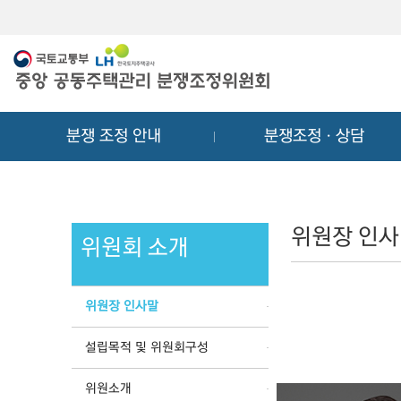
메
컨
뉴
텐
바
츠
로
바
가
로
기
가
분쟁 조정 안내
분쟁조정ㆍ상담
기
위원장 인
위원회 소개
위원장 인사말
설립목적 및 위원회구성
위원소개