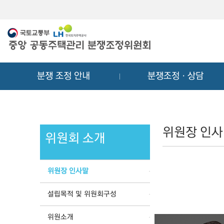
메
컨
뉴
텐
바
츠
로
바
가
로
기
가
분쟁 조정 안내
분쟁조정ㆍ상담
기
위원장 인
위원회 소개
위원장 인사말
설립목적 및 위원회구성
위원소개