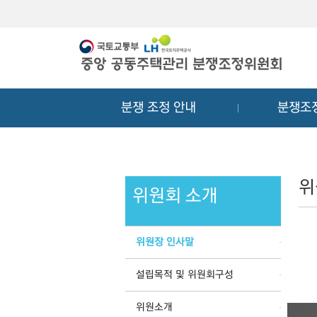
메
컨
뉴
텐
바
츠
로
바
가
로
기
가
분쟁 조정 안내
분쟁조
기
위
위원회 소개
위원장 인사말
설립목적 및 위원회구성
위원소개