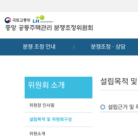
메
컨
뉴
텐
바
츠
로
바
가
로
기
가
분쟁 조정 안내
분쟁조정ㆍ상담
기
설립목적 및
위원회 소개
위원장 인사말
설립근거 및 
설립목적 및 위원회구성
위원소개