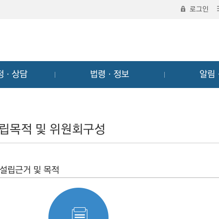
로그인
정ㆍ상담
법령ㆍ정보
알림
립목적 및 위원회구성
설립근거 및 목적