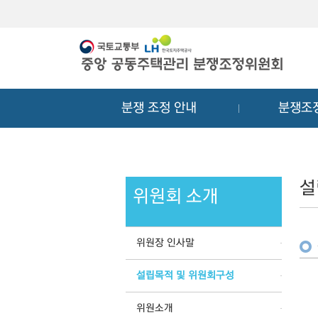
메
컨
뉴
텐
바
츠
로
바
가
로
기
가
분쟁 조정 안내
분쟁조
기
설
위원회 소개
위원장 인사말
설립목적 및 위원회구성
위원소개