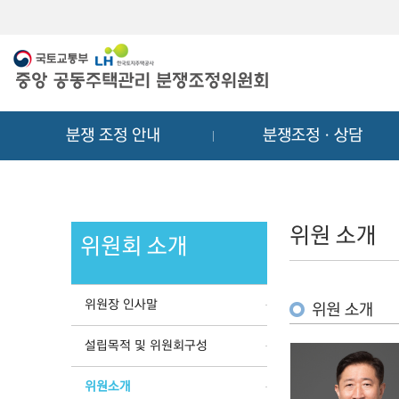
메
컨
뉴
텐
바
츠
로
바
가
로
기
가
분쟁 조정 안내
분쟁조정ㆍ상담
기
위원 소개
위원회 소개
위원장 인사말
위원 소개
설립목적 및 위원회구성
위원소개