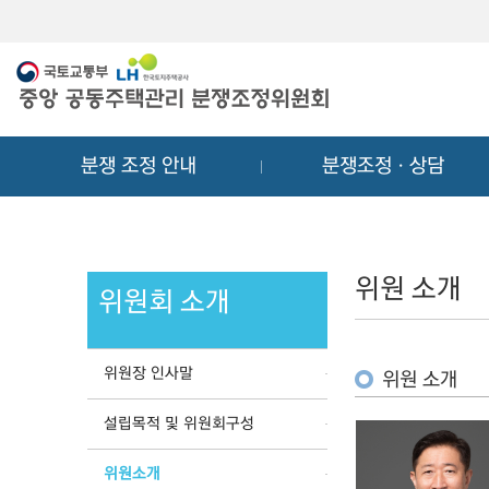
메
컨
뉴
텐
바
츠
로
바
가
로
기
가
분쟁 조정 안내
분쟁조정ㆍ상담
기
위원 소개
위원회 소개
위원장 인사말
위원 소개
설립목적 및 위원회구성
위원소개