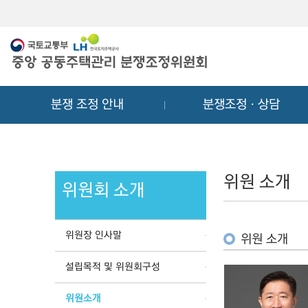
메
컨
뉴
텐
바
츠
로
바
가
로
기
가
분쟁 조정 안내
분쟁조정ㆍ상담
기
위원 소개
위원회 소개
위원장 인사말
위원 소개
설립목적 및 위원회구성
위원소개