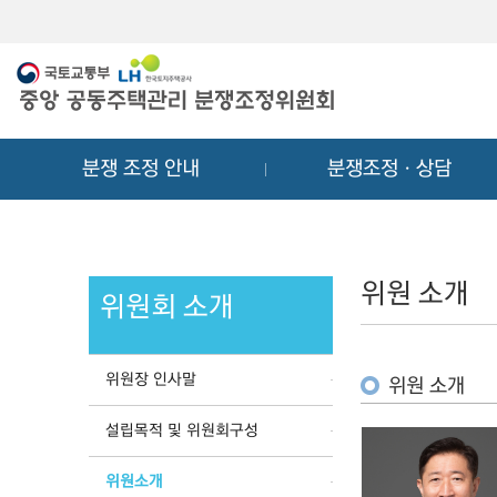
메
컨
뉴
텐
바
츠
로
바
가
로
기
가
분쟁 조정 안내
분쟁조정ㆍ상담
기
위원 소개
위원회 소개
위원장 인사말
위원 소개
설립목적 및 위원회구성
위원소개