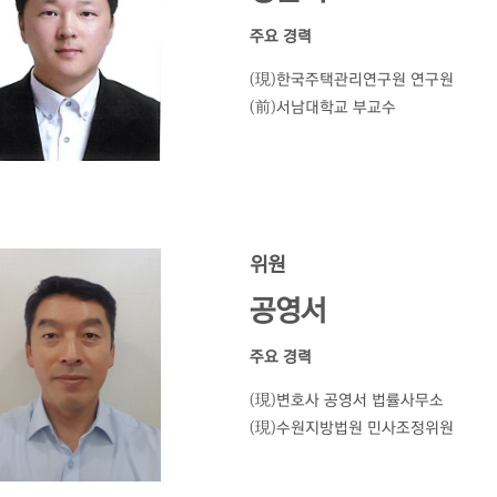
주요 경력
(現)한국주택관리연구원 연구원
(前)서남대학교 부교수
위원
공영서
주요 경력
(現)변호사 공영서 법률사무소
(現)수원지방법원 민사조정위원