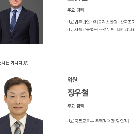
주요 경력
(現)법무법인 (유)클라스한결, 한국
(現)서울고등법원 조정위원, 대한상사
순서는 가나다 順
위원
장우철
주요 경력
(現)국토교통부 주택정책관(당연직)