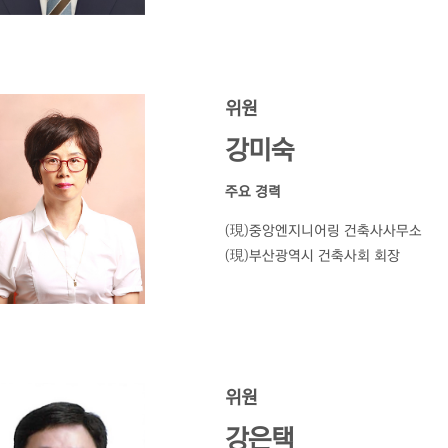
위원
강미숙
주요 경력
(現)중앙엔지니어링 건축사사무소
(現)부산광역시 건축사회 회장
위원
강은택