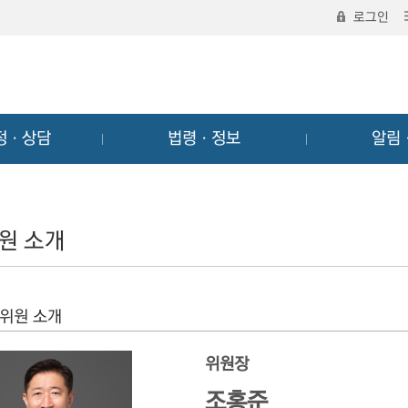
로그인
정ㆍ상담
법령ㆍ정보
알림
원 소개
위원 소개
위원장
조홍준