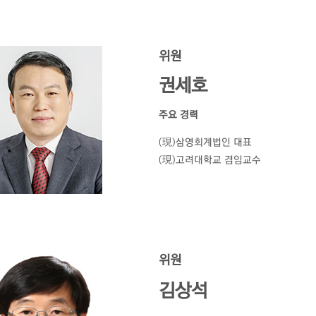
위원
권세호
주요 경력
(現)삼영회계법인 대표
(現)고려대학교 겸임교수
위원
김상석