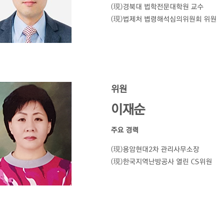
(現)경북대 법학전문대학원 교수
(現)법제처 볍령해석심의위원회 위원
위원
이재순
주요 경력
(現)용암현대2차 관리사무소장
(現)한국지역난방공사 열린 CS위원