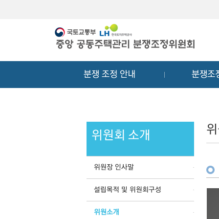
메
컨
뉴
텐
바
츠
로
바
가
로
기
가
분쟁 조정 안내
분쟁조
기
위
위원회 소개
위원장 인사말
설립목적 및 위원회구성
위원소개