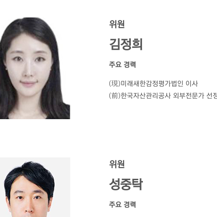
위원
김정희
주요 경력
(現)미래새한감정평가법인 이사
(前)한국자산관리공사 외부전문가 선
위원
성중탁
주요 경력