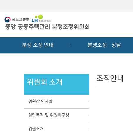
메
컨
뉴
텐
바
츠
로
바
가
로
기
가
분쟁 조정 안내
분쟁조정ㆍ상담
기
조직안내
위원회 소개
위원장 인사말
설립목적 및 위원회구성
위원소개