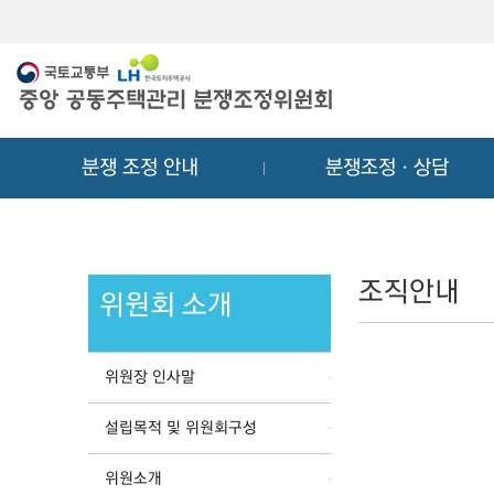
메
컨
뉴
텐
바
츠
로
바
가
로
기
가
분쟁 조정 안내
분쟁조정ㆍ상담
기
조직안내
위원회 소개
위원장 인사말
설립목적 및 위원회구성
위원소개